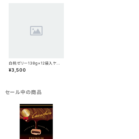
白桃ゼリー138g×12袋入ケー
ス
¥3,500
セール中の商品