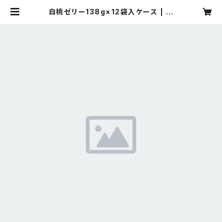
白桃ゼリー138g×12袋入ケース | 有
限会社 竹林堂製菓